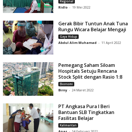
Regional
Ridlo
-
19 Mei 2022
Gerak Bibir Tuntun Anak Tuna
Rungu Wicara Belajar Mengaji
Gaya Hidup
Abdul Alim Muhamad
-
11 April 2022
Pemegang Saham Siloam
Hospitals Setuju Rencana
Stock Split dengan Rasio 1:8
Ekonomi
Birny
-
24 Maret 2022
PT Angkasa Pura I Beri
Bantuan SLB Tingkatkan
Fasilitas Belajar
Kalimantan
Anas
-
14 Februari 2022