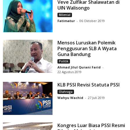
Veve Zulfikar Shalawatan di
UIN Walisongo
Milenial
Fatimatur
-
06 Oktober 2019
Mensos Luruskan Polemik
Penggusuran SLB A Wyata
Guna Bandung
Politik
Ahmad Jilul Qurani Farid
-
22 Agustus 2019
KLB PSSI Revisi Statuta PSSI
Olahraga
Wahyu Wachid
-
27 Juli 2019
Kongres Luar Biasa PSSI Resmi