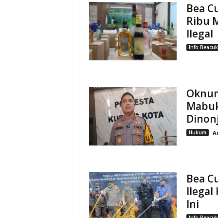
Bea C
Ribu 
Ilegal
Info Beacuk
Oknum
Mabuk
Dinon
Hukum
A
Bea C
Ilegal
Ini
Info Beacuk