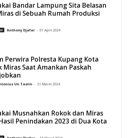
ukai Bandar Lampung Sita Belasan
Miras di Sebuah Rumah Produksi
ai
Anthony Djafar
-
01 April 2024
 Perwira Polresta Kupang Kota
 Miras Saat Amankan Paskah
jobkan
ntonius Un Taolin
-
31 Maret 2024
ukai Musnahkan Rokok dan Miras
 Hasil Penindakan 2023 di Dua Kota
ai
Anthony Djafar
-
13 Maret 2024