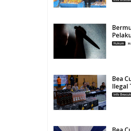
Bermu
Pelak
Hukum
H
Bea C
Ilegal
Info Beacuk
Bea C