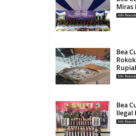
Miras
Info Beacuk
Bea C
Rokok 
Rupia
Info Beacuk
Bea C
Ilega
Info Beacuk