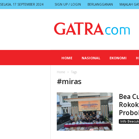
SELASA, 17 SEPTEMBER 2024
SIGN UP / LOGIN
BERLANGGANAN
MAJALAH GA
G
A
T
R
A
HOME
NASIONAL
EKONOMI
H
Home
Tags
#
miras
Bea Cu
Rokok 
Probo
Info Beacuk