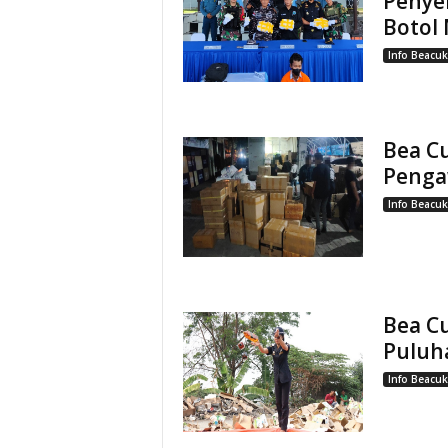
Penye
Botol 
Info Beacuk
Bea C
Pengaw
Info Beacuk
Bea C
Puluha
Info Beacuk