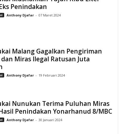
 Eks Penindakan
ai
Anthony Djafar
-
07 Maret 2024
ukai Malang Gagalkan Pengiriman
dan Miras Ilegal Ratusan Juta
h
ai
Anthony Djafar
-
19 Februari 2024
ukai Nunukan Terima Puluhan Miras
l Hasil Penindakan Yonarhanud 8/MBC
ai
Anthony Djafar
-
30 Januari 2024