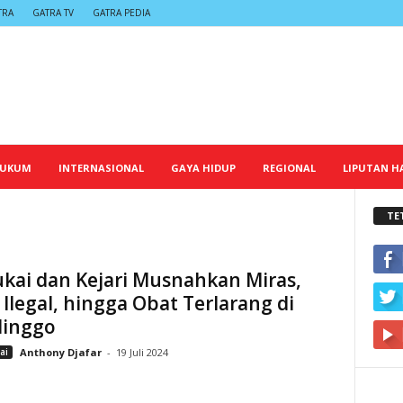
TRA
GATRA TV
GATRA PEDIA
UKUM
INTERNASIONAL
GAYA HIDUP
REGIONAL
LIPUTAN HA
TE
kai dan Kejari Musnahkan Miras,
Ilegal, hingga Obat Terlarang di
linggo
ai
Anthony Djafar
-
19 Juli 2024