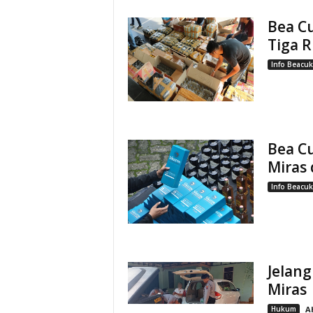
Bea C
Tiga R
Info Beacuk
Bea C
Miras 
Info Beacuk
Jelang
Miras
Hukum
A