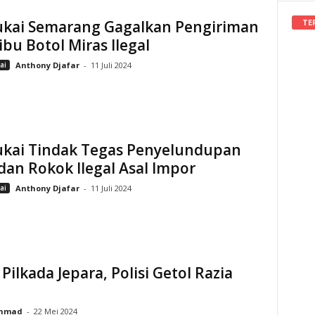
TE
ukai Semarang Gagalkan Pengiriman
ibu Botol Miras Ilegal
ai
Anthony Djafar
-
11 Juli 2024
ukai Tindak Tegas Penyelundupan
dan Rokok Ilegal Asal Impor
ai
Anthony Djafar
-
11 Juli 2024
 Pilkada Jepara, Polisi Getol Razia
hmad
-
22 Mei 2024