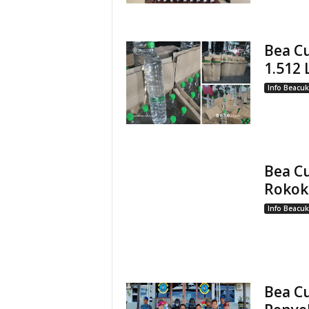
Bea Cu
1.512 
Info Beacuk
Bea C
Rokok 
Info Beacuk
Bea C