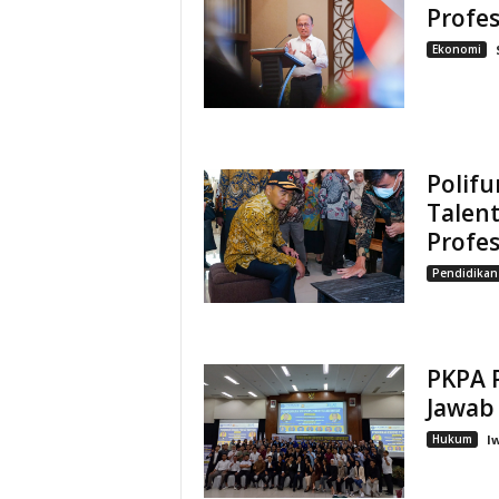
Profe
Ekonomi
Polif
Talent
Profes
Pendidikan
PKPA P
Jawab 
Hukum
I