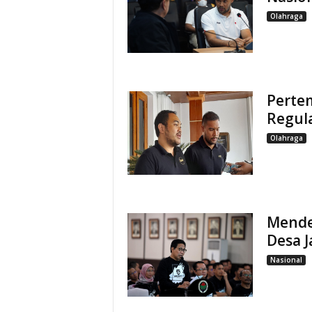
Olahraga
Perte
Regula
Olahraga
Mende
Desa J
Nasional