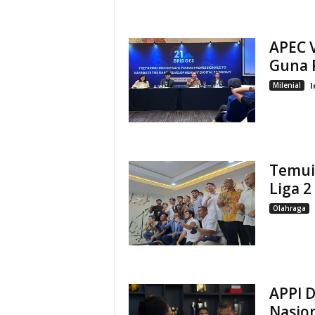
APEC V
Guna 
Milenial
I
Temui
Liga 2
Olahraga
APPI 
Nasion