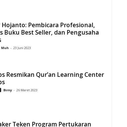
Hojanto: Pembicara Profesional,
s Buku Best Seller, dan Pengusaha
s
Muh
-
23 Juni 2023
bs Resmikan Qur’an Learning Center
bs
Birny
-
26 Maret 2023
ker Teken Program Pertukaran