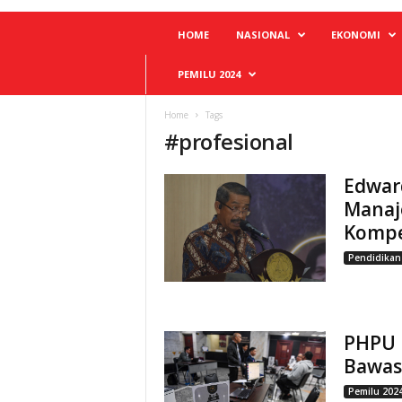
HOME
NASIONAL
EKONOMI
PEMILU 2024
Home
Tags
#
profesional
Edwar
Manaj
Kompe
Pendidikan
PHPU 
Bawasl
Pemilu 202