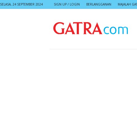
SELASA, 24 SEPTEMBER 2024
SIGN UP / LOGIN
BERLANGGANAN
MAJALAH GA
G
A
T
R
A