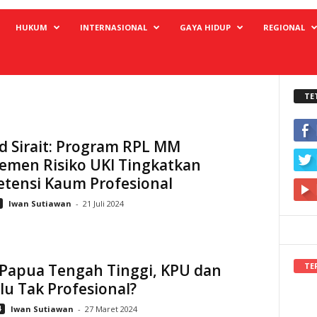
HUKUM
INTERNASIONAL
GAYA HIDUP
REGIONAL
TE
d Sirait: Program RPL MM
emen Risiko UKI Tingkatkan
tensi Kaum Profesional
Iwan Sutiawan
-
21 Juli 2024
TE
Papua Tengah Tinggi, KPU dan
u Tak Profesional?
4
Iwan Sutiawan
-
27 Maret 2024