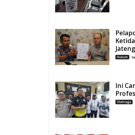
Pelap
Ketida
Jateng
Hukum
I
Ini Ca
Profes
Olahraga