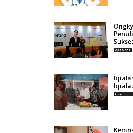
Ongky 
Penuli
Sukse
Apa Siapa
Iqrala
Iqrala
Gaya Hidup
Kemna