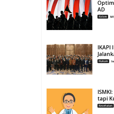
Optima
AD
Kolom
MS
IKAPI 
Jalank
Hukum
I
ISMKI:
tapi K
Kesehatan