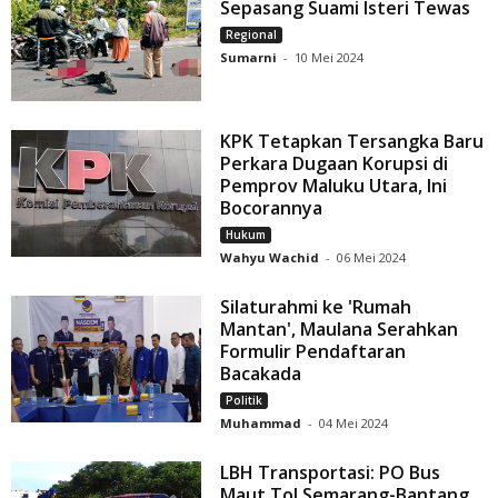
Sepasang Suami Isteri Tewas
Regional
Sumarni
-
10 Mei 2024
KPK Tetapkan Tersangka Baru
Perkara Dugaan Korupsi di
Pemprov Maluku Utara, Ini
Bocorannya
Hukum
Wahyu Wachid
-
06 Mei 2024
Silaturahmi ke 'Rumah
Mantan', Maulana Serahkan
Formulir Pendaftaran
Bacakada
Politik
Muhammad
-
04 Mei 2024
LBH Transportasi: PO Bus
Maut Tol Semarang-Bantang