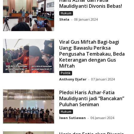
Haris Azhar dan Fatia
Maulidiyanti Divonis Bebas!
Hukum
Shela
-
08 Januari 2024
Viral Gus Miftah Bagi-bagi
Uang: Bawaslu Periksa
Pengusaha Tembakau, Beda
Keterangan dengan Gus
Miftah
Politik
Anthony Djafar
-
07 Januari 2024
Pledoi Haris Azhar-Fatia
Maulidiyanti jadi “Bancakan”
Puluhan Seniman
Hukum
Iwan Sutiawan
-
06 Januari 2024