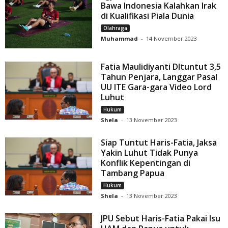
Bawa Indonesia Kalahkan Irak
di Kualifikasi Piala Dunia
Olahraga
Muhammad
-
14 November 2023
Fatia Maulidiyanti DItuntut 3,5
Tahun Penjara, Langgar Pasal
UU ITE Gara-gara Video Lord
Luhut
Hukum
Shela
-
13 November 2023
Siap Tuntut Haris-Fatia, Jaksa
Yakin Luhut Tidak Punya
Konflik Kepentingan di
Tambang Papua
Hukum
Shela
-
13 November 2023
JPU Sebut Haris-Fatia Pakai Isu