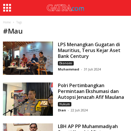
Home
Tags
#
Mau
LPS Menangkan Gugatan di
Mauritius, Terus Kejar Aset
Bank Century
Ekonomi
Muhammad
-
31 Juli 2024
Polri Pertimbangkan
Permintaan Ekshumasi dan
Autopsi Jenazah Afif Maulana
Hukum
Dian
-
22 Juli 2024
LBH AP PP Muhammadiyah