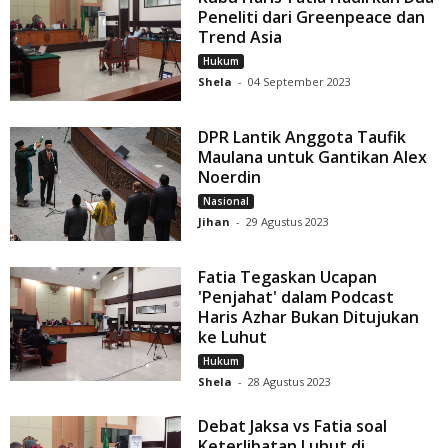
Peneliti dari Greenpeace dan
Trend Asia
Hukum
Shela
-
04 September 2023
DPR Lantik Anggota Taufik
Maulana untuk Gantikan Alex
Noerdin
Nasional
Jihan
-
29 Agustus 2023
Fatia Tegaskan Ucapan
'Penjahat' dalam Podcast
Haris Azhar Bukan Ditujukan
ke Luhut
Hukum
Shela
-
28 Agustus 2023
Debat Jaksa vs Fatia soal
Keterlibatan Luhut di