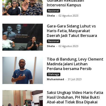
Gunakan Kekuasaan
Intervensi Kampus
Nasional
Shela
-
02 Agustus 2023
Gara-Gara Sidang Luhut vs
Haris-Fatia, Masyarakat
Daerah Jadi Takut Bersuara
Nasional
Shela
-
02 Agustus 2023
Tiba di Bandung, Levy Clement
Madinda Jalani Latihan
Perdana bersama Persib
Olahraga
Muhammad
-
31 Juli 2023
Saksi Ungkap Video Haris-Fatia
Hasil Unduhan, PH Nilai Bukti
Abal-abal Tidak Bisa Dipakai