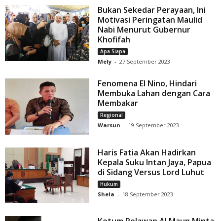
Bukan Sekedar Perayaan, Ini
Motivasi Peringatan Maulid
Nabi Menurut Gubernur
Khofifah
Apa Siapa
Mely
-
27 September 2023
Fenomena El Nino, Hindari
Membuka Lahan dengan Cara
Membakar
Regional
Warsun
-
19 September 2023
Haris Fatia Akan Hadirkan
Kepala Suku Intan Jaya, Papua
di Sidang Versus Lord Luhut
Hukum
Shela
-
18 September 2023
Ketum Relawan Al Maun Minta