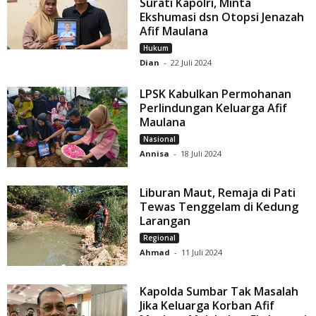
Surati Kapolri, Minta
Ekshumasi dsn Otopsi Jenazah
Afif Maulana
Hukum
Dian
-
22 Juli 2024
LPSK Kabulkan Permohanan
Perlindungan Keluarga Afif
Maulana
Nasional
Annisa
-
18 Juli 2024
Liburan Maut, Remaja di Pati
Tewas Tenggelam di Kedung
Larangan
Regional
Ahmad
-
11 Juli 2024
Kapolda Sumbar Tak Masalah
Jika Keluarga Korban Afif