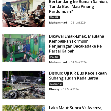
Bertandang ke Rumah Samiun,
Tanda Budi Mau Pinang
Pardomuan?
Politik
Muhammad
-
05 Juni 2024
Dikawal Emak-Emak, Maulana
Kembalikan Formulir
Penjaringan Bacakadake ke
Partai Ka'bah
Politik
Muhammad
-
14 Mei 2024
Dishub: Uji KIR Bus Kecelakaan
Subang sudah Kadaluarsa
Nasional
Dhessy
-
12 Mei 2024
Laka Maut Supra Vs Avanza,