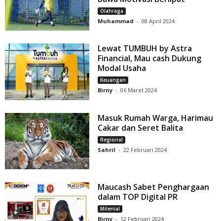
Olahraga
Muhammad
-
08 April 2024
Lewat TUMBUH by Astra
Financial, Mau cash Dukung
Modal Usaha
Keuangan
Birny
-
06 Maret 2024
Masuk Rumah Warga, Harimau
Cakar dan Seret Balita
Regional
Sahril
-
22 Februari 2024
Maucash Sabet Penghargaan
dalam TOP Digital PR
Milenial
Birny
-
12 Februari 2024