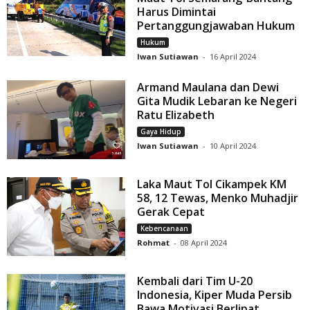
Harus Dimintai
Pertanggungjawaban Hukum
Hukum
Iwan Sutiawan
-
16 April 2024
Armand Maulana dan Dewi
Gita Mudik Lebaran ke Negeri
Ratu Elizabeth
Gaya Hidup
Iwan Sutiawan
-
10 April 2024
Laka Maut Tol Cikampek KM
58, 12 Tewas, Menko Muhadjir
Gerak Cepat
Kebencanaan
Rohmat
-
08 April 2024
Kembali dari Tim U-20
Indonesia, Kiper Muda Persib
Bawa Motivasi Berlipat