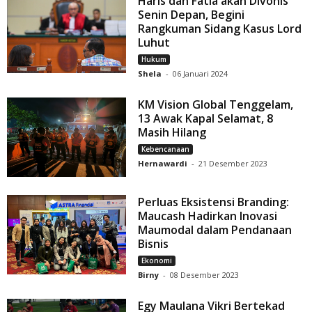
Haris dan Fatia akan Divonis
Senin Depan, Begini
Rangkuman Sidang Kasus Lord
Luhut
Hukum
Shela
-
06 Januari 2024
KM Vision Global Tenggelam,
13 Awak Kapal Selamat, 8
Masih Hilang
Kebencanaan
Hernawardi
-
21 Desember 2023
Perluas Eksistensi Branding:
Maucash Hadirkan Inovasi
Maumodal dalam Pendanaan
Bisnis
Ekonomi
Birny
-
08 Desember 2023
Egy Maulana Vikri Bertekad