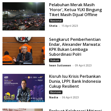
Pelabuhan Merak Masih
'Horor', Ketua YLKI Bingung
Tiket Masih Dijual Offline
Nasional
Shela
-
15 April 2023
Sengkarut Pemberhentian
Endar, Alexander Marwata:
KPK Bukan Lembaga
Subordinasi Polri
Hukum
Iwan Sutiawan
-
09 April 2023
Kisruh Isu Krisis Perbankan
Dunia, LPPI: Bank Indonesia
Cukup Resilient
Ekonomi
Nadia
-
06 April 2023
Perkuat Kolaborasi Mitigasi