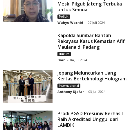
Meski Pilgub Jateng Terbuka
untuk Semua
Politik
Wahyu Wachid
-
07 Juli 2024
Kapolda Sumbar Bantah
Rekayasa Kasus Kematian Afif
Maulana di Padang
Hukum
Dian
-
04 Juli 2024
Jepang Meluncurkan Uang
Kertas Berteknologi Hologram
Internasional
Anthony Djafar
-
03 Juli 2024
Prodi PGSD Presuniv Berhasil
Raih Akreditasi Unggul dari
LAMDIK