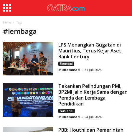
Home
Tags
#
lembaga
LPS Menangkan Gugatan di
Mauritius, Terus Kejar Aset
Bank Century
Ekonomi
Muhammad
-
31 Juli 2024
Tekankan Pelindungan PMI,
BP2MI Jalin Kerja Sama dengan
Pemda dan Lembaga
Pendidikan
Nasional
Muhammad
-
24 Juli 2024
PBB: Houthi dan Pemerintah