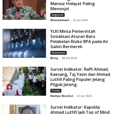
Mansur Hidayat Paling
Menonjol
Regional
Muhammad
-
22 Juli 2024
YLKI Minta Pemerintah
Sosialisasi Aturan Baru
Pelabelan Risiko BPA pada Air
Galon Bermerek
Kesehatan
Birny
-
08 Juli 2024
Survei Indikator: Raffi Ahmad,
Kaesang, Taj Yasin dan Ahmad
Luthfi Paling Populer Jelang
Pilgub Jateng
Politik
Wahyu Wachid
-
07 Juli 2024
Survei Indikator: Kapolda
Ahmad Luthfi Jadi Top of Mind