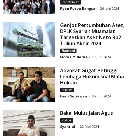
Pendidikan
Ryan Puspa Bangsa
-
26 Juni 2024
Genjot Pertumbuhan Aset,
DPLK Syariah Muamalat
Targetkan Aset Neto Rp2
Triliun Akhir 2024
Ekonomi
Flora L.Y. Barus
-
17 Juni 2024
Advokat Gugat Petinggi
Lembaga Hukum soal Mafia
Hukum
Hukum
Iwan Sutiawan
-
05 Juni 2024
Bakal Mulus Jalan Agus
Politik
Syahrial
-
22 Mei 2024