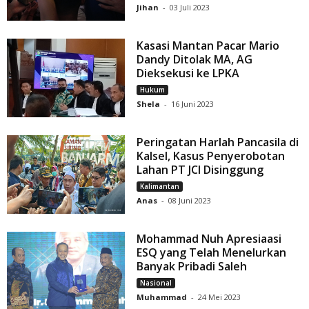
Jihan
-
03 Juli 2023
Kasasi Mantan Pacar Mario
Dandy Ditolak MA, AG
Dieksekusi ke LPKA
Hukum
Shela
-
16 Juni 2023
Peringatan Harlah Pancasila di
Kalsel, Kasus Penyerobotan
Lahan PT JCI Disinggung
Kalimantan
Anas
-
08 Juni 2023
Mohammad Nuh Apresiaasi
ESQ yang Telah Menelurkan
Banyak Pribadi Saleh
Nasional
Muhammad
-
24 Mei 2023