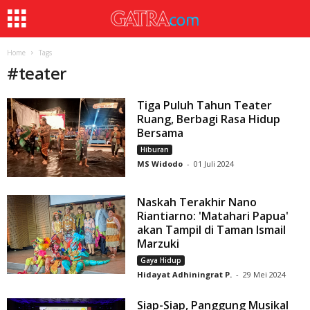
Home
Tags
#
teater
Tiga Puluh Tahun Teater
Ruang, Berbagi Rasa Hidup
Bersama
Hiburan
MS Widodo
-
01 Juli 2024
Naskah Terakhir Nano
Riantiarno: 'Matahari Papua'
akan Tampil di Taman Ismail
Marzuki
Gaya Hidup
Hidayat Adhiningrat P.
-
29 Mei 2024
Siap-Siap, Panggung Musikal