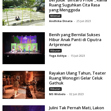
Berjuluk “Bintaro Pride”, Kama
Ruang Suguhkan Cita Rasa
yang Menggoda
Milenial
Andhika Dinata
-
25 Juli 2023
Benih yang Bernilai Sukses
Hibur Anak Panti di Ciputra
Artpreneur
Hiburan
Yoga Aditya
-
15 Juli 2023
Rayakan Ulang Tahun, Teater
Ruang Wonogiri Gelar Celuk
Gathuk
Hiburan
MS Widodo
-
02 Juli 2023
Julini Tak Pernah Mati, Lakon