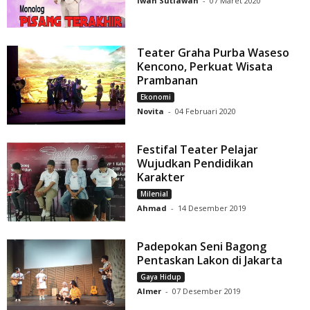
Iwan Sutiawan
-
07 Maret 2020
Teater Graha Purba Waseso
Kencono, Perkuat Wisata
Prambanan
Ekonomi
Novita
-
04 Februari 2020
Festifal Teater Pelajar
Wujudkan Pendidikan
Karakter
Milenial
Ahmad
-
14 Desember 2019
Padepokan Seni Bagong
Pentaskan Lakon di Jakarta
Gaya Hidup
Almer
-
07 Desember 2019