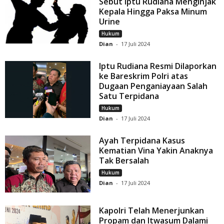
Sebut Iptu Rudiana Menginjak
Kepala Hingga Paksa Minum
Urine
Hukum
Dian
-
17 Juli 2024
Iptu Rudiana Resmi Dilaporkan
ke Bareskrim Polri atas
Dugaan Penganiayaan Salah
Satu Terpidana
Hukum
Dian
-
17 Juli 2024
Ayah Terpidana Kasus
Kematian Vina Yakin Anaknya
Tak Bersalah
Hukum
Dian
-
17 Juli 2024
Kapolri Telah Menerjunkan
Propam dan Itwasum Dalami