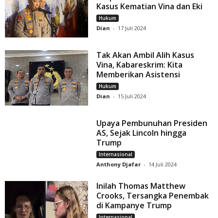
Kasus Kematian Vina dan Eki
Hukum
Dian
-
17 Juli 2024
Tak Akan Ambil Alih Kasus
Vina, Kabareskrim: Kita
Memberikan Asistensi
Hukum
Dian
-
15 Juli 2024
Upaya Pembunuhan Presiden
AS, Sejak Lincoln hingga
Trump
Internasional
Anthony Djafar
-
14 Juli 2024
Inilah Thomas Matthew
Crooks, Tersangka Penembak
di Kampanye Trump
Internasional