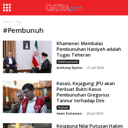
Home
Tags
#
Pembunuh
Khamenei: Membalas
Pembunuhan Haniyeh adalah
Tugas Teheran
Internasional
Anthony Djafar
-
31 Juli 2024
Kasasi, Kejagung: JPU akan
Perkuat Bukti Kasus
Pembunuhan Gregorius
Tannur terhadap Dini
Hukum
Iwan Sutiawan
-
26 Juli 2024
Kejagung Nilai Putusan Hakim