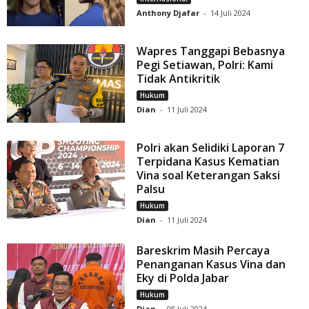
Anthony Djafar
-
14 Juli 2024
Wapres Tanggapi Bebasnya
Pegi Setiawan, Polri: Kami
Tidak Antikritik
Hukum
Dian
-
11 Juli 2024
Polri akan Selidiki Laporan 7
Terpidana Kasus Kematian
Vina soal Keterangan Saksi
Palsu
Hukum
Dian
-
11 Juli 2024
Bareskrim Masih Percaya
Penanganan Kasus Vina dan
Eky di Polda Jabar
Hukum
Dian
-
08 Juli 2024