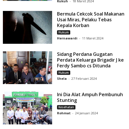
Kukuh
-
18 Maret 2024
Bermula Cekcok Soal Makanan
Usai Miras, Pelaku Tebas
Kepala Korban
Hukum
Hernawardi
-
11 Maret 2024
Sidang Perdana Gugatan
Perdata Keluarga Brigadir J ke
Ferdy Sambo cs Ditunda
Hukum
Shela
-
27 Februari 2024
Ini Dia Alat Ampuh Pembunuh
Stunting
Kesehatan
Rohmat
-
24 Januari 2024