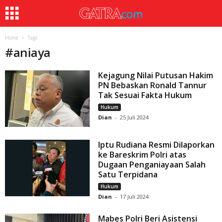
Home
Tags
#
aniaya
Kejagung Nilai Putusan Hakim
PN Bebaskan Ronald Tannur
Tak Sesuai Fakta Hukum
Hukum
Dian
-
25 Juli 2024
Iptu Rudiana Resmi Dilaporkan
ke Bareskrim Polri atas
Dugaan Penganiayaan Salah
Satu Terpidana
Hukum
Dian
-
17 Juli 2024
Mabes Polri Beri Asistensi