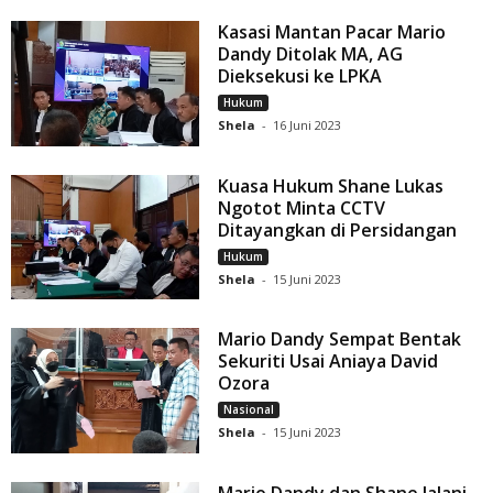
Kasasi Mantan Pacar Mario
Dandy Ditolak MA, AG
Dieksekusi ke LPKA
Hukum
Shela
-
16 Juni 2023
Kuasa Hukum Shane Lukas
Ngotot Minta CCTV
Ditayangkan di Persidangan
Hukum
Shela
-
15 Juni 2023
Mario Dandy Sempat Bentak
Sekuriti Usai Aniaya David
Ozora
Nasional
Shela
-
15 Juni 2023
Mario Dandy dan Shane Jalani