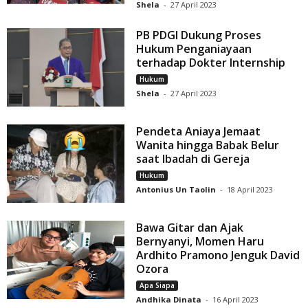
Shela
-
27 April 2023
PB PDGI Dukung Proses
Hukum Penganiayaan
terhadap Dokter Internship
Hukum
Shela
-
27 April 2023
Pendeta Aniaya Jemaat
Wanita hingga Babak Belur
saat Ibadah di Gereja
Hukum
Antonius Un Taolin
-
18 April 2023
Bawa Gitar dan Ajak
Bernyanyi, Momen Haru
Ardhito Pramono Jenguk David
Ozora
Apa Siapa
Andhika Dinata
-
16 April 2023