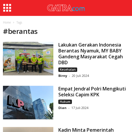
Home
Tags
#
berantas
Lakukan Gerakan Indonesia
Berantas Nyamuk, MY BABY
Gandeng Masyarakat Cegah
DBD
Kesehatan
Birny
-
20 Juli 2024
Empat Jendral Polri Mengikuti
Seleksi Capim KPK
Hukum
Dian
-
17 Juli 2024
Kadin Minta Pemerintah