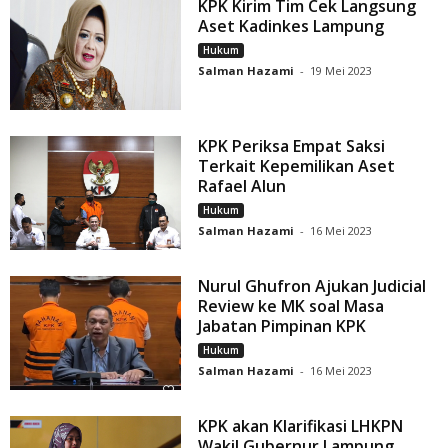
KPK Kirim Tim Cek Langsung
Aset Kadinkes Lampung
Hukum
Salman Hazami
-
19 Mei 2023
KPK Periksa Empat Saksi
Terkait Kepemilikan Aset
Rafael Alun
Hukum
Salman Hazami
-
16 Mei 2023
Nurul Ghufron Ajukan Judicial
Review ke MK soal Masa
Jabatan Pimpinan KPK
Hukum
Salman Hazami
-
16 Mei 2023
KPK akan Klarifikasi LHKPN
Wakil Gubernur Lampung,