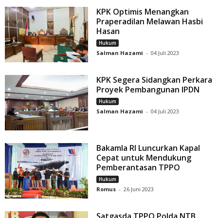
KPK Optimis Menangkan
Praperadilan Melawan Hasbi
Hasan
Hukum
Salman Hazami
-
04 Juli 2023
KPK Segera Sidangkan Perkara
Proyek Pembangunan IPDN
Hukum
Salman Hazami
-
04 Juli 2023
Bakamla RI Luncurkan Kapal
Cepat untuk Mendukung
Pemberantasan TPPO
Hukum
Romus
-
26 Juni 2023
Satgasda TPPO Polda NTB