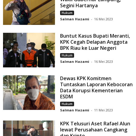
Segini Hartanya
Hukum
Salman Hazami
-
16 Mei 2023
Buntut Kasus Bupati Meranti,
KPK Cegah Delapan Anggota
BPK Riau ke Luar Negeri
Hukum
Salman Hazami
-
16 Mei 2023
Dewas KPK Komitmen
Tuntaskan Laporan Kebocoran
Data Korupsi Kementerian
ESDM
Hukum
Salman Hazami
-
11 Mei 2023
KPK Telusuri Aset Rafael Alun
lewat Perusahaan Cangkang
dan Kripto