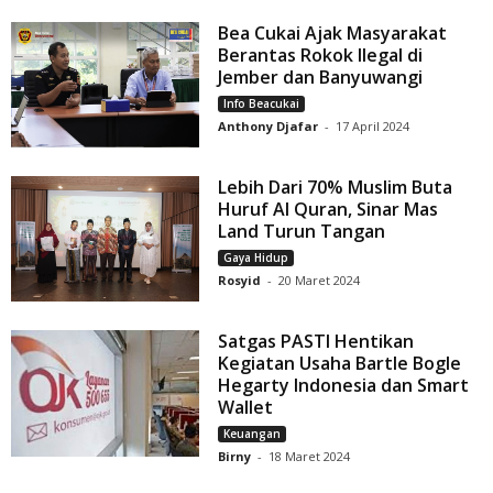
Bea Cukai Ajak Masyarakat
Berantas Rokok Ilegal di
Jember dan Banyuwangi
Info Beacukai
Anthony Djafar
-
17 April 2024
Lebih Dari 70% Muslim Buta
Huruf Al Quran, Sinar Mas
Land Turun Tangan
Gaya Hidup
Rosyid
-
20 Maret 2024
Satgas PASTI Hentikan
Kegiatan Usaha Bartle Bogle
Hegarty Indonesia dan Smart
Wallet
Keuangan
Birny
-
18 Maret 2024