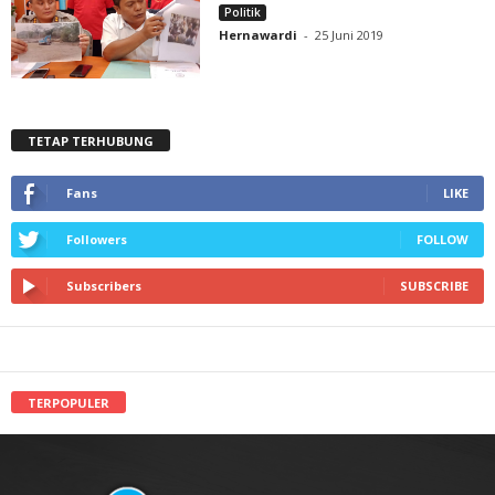
Politik
Hernawardi
-
25 Juni 2019
TETAP TERHUBUNG
Fans
LIKE
Followers
FOLLOW
Subscribers
SUBSCRIBE
TERPOPULER