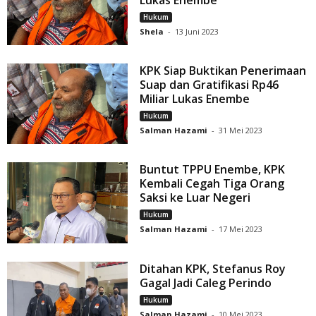
Lukas Enembe
Hukum
Shela
-
13 Juni 2023
KPK Siap Buktikan Penerimaan
Suap dan Gratifikasi Rp46
Miliar Lukas Enembe
Hukum
Salman Hazami
-
31 Mei 2023
Buntut TPPU Enembe, KPK
Kembali Cegah Tiga Orang
Saksi ke Luar Negeri
Hukum
Salman Hazami
-
17 Mei 2023
Ditahan KPK, Stefanus Roy
Gagal Jadi Caleg Perindo
Hukum
Salman Hazami
-
10 Mei 2023