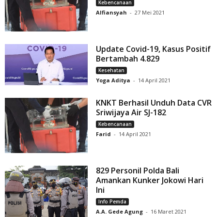
Kebencanaan
Alfiansyah
-
27 Mei 2021
Update Covid-19, Kasus Positif
Bertambah 4.829
Kesehatan
Yoga Aditya
-
14 April 2021
KNKT Berhasil Unduh Data CVR
Sriwijaya Air SJ-182
Kebencanaan
Farid
-
14 April 2021
829 Personil Polda Bali
Amankan Kunker Jokowi Hari
Ini
Info Pemda
A.A. Gede Agung
-
16 Maret 2021