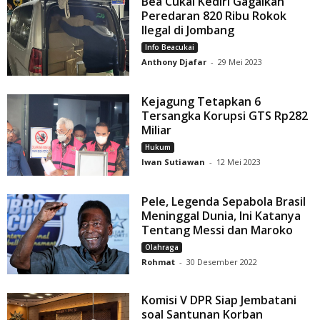
Bea Cukai Kediri Gagalkan
Peredaran 820 Ribu Rokok
Ilegal di Jombang
Info Beacukai
Anthony Djafar
-
29 Mei 2023
Kejagung Tetapkan 6
Tersangka Korupsi GTS Rp282
Miliar
Hukum
Iwan Sutiawan
-
12 Mei 2023
Pele, Legenda Sepabola Brasil
Meninggal Dunia, Ini Katanya
Tentang Messi dan Maroko
Olahraga
Rohmat
-
30 Desember 2022
Komisi V DPR Siap Jembatani
soal Santunan Korban