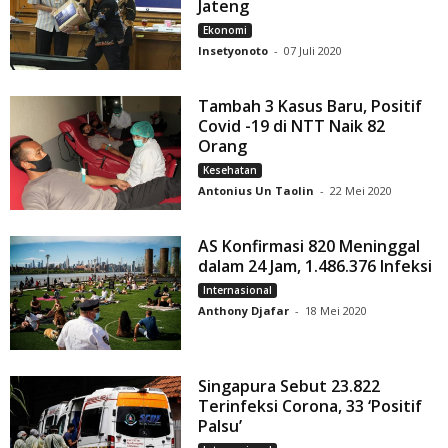
Jateng
Ekonomi
Insetyonoto
-
07 Juli 2020
Tambah 3 Kasus Baru, Positif
Covid -19 di NTT Naik 82
Orang
Kesehatan
Antonius Un Taolin
-
22 Mei 2020
AS Konfirmasi 820 Meninggal
dalam 24 Jam, 1.486.376 Infeksi
Internasional
Anthony Djafar
-
18 Mei 2020
Singapura Sebut 23.822
Terinfeksi Corona, 33 ‘Positif
Palsu’