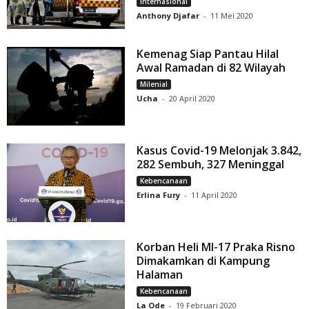
Internasional
Anthony Djafar
-
11 Mei 2020
Kemenag Siap Pantau Hilal
Awal Ramadan di 82 Wilayah
Milenial
Ucha
-
20 April 2020
Kasus Covid-19 Melonjak 3.842,
282 Sembuh, 327 Meninggal
Kebencanaan
Erlina Fury
-
11 April 2020
Korban Heli MI-17 Praka Risno
Dimakamkan di Kampung
Halaman
Kebencanaan
La Ode
-
19 Februari 2020