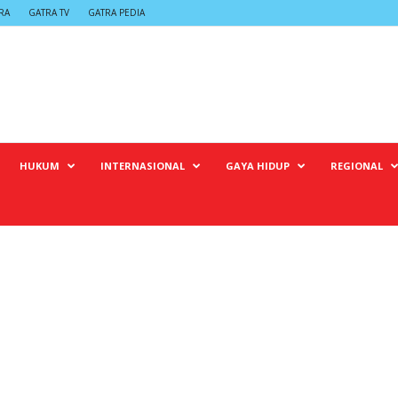
RA
GATRA TV
GATRA PEDIA
HUKUM
INTERNASIONAL
GAYA HIDUP
REGIONAL