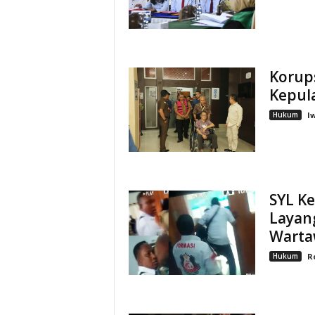
Korup
Kepul
Hukum
I
SYL K
Layan
Wart
Hukum
R