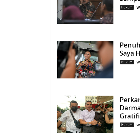
Hukum
W
Penuh
Saya H
Hukum
W
Perkar
Darma
Gratif
Hukum
W