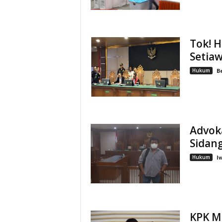
Tok! 
Setiaw
Hukum
B
Advok
Sidan
Hukum
I
KPK M