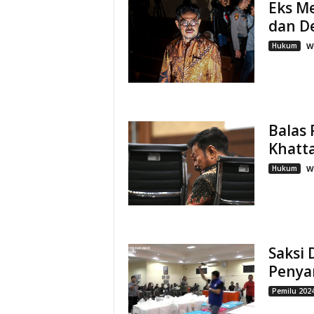
Eks Me
dan D
Hukum
W
Balas 
Khatta
Hukum
W
Saksi 
Penyan
Pemilu 202