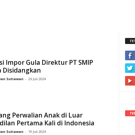
TE
i Impor Gula Direktur PT SMIP
a Disidangkan
wan Sutiawan
-
26 Juli 2024
TE
dang Perwalian Anak di Luar
ilan Pertama Kali di Indonesia
wan Sutiawan
-
19 Juli 2024