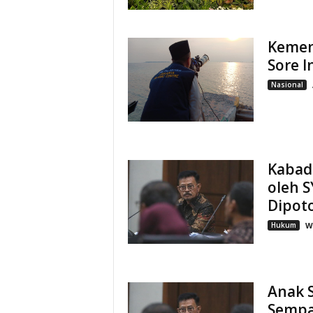
Kemena
Sore I
Nasional
Kabad
oleh S
Dipot
Hukum
W
Anak S
Sempa