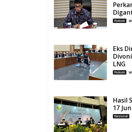
Perkar
Digant
Hukum
W
Eks D
Divoni
LNG
Hukum
W
Hasil 
17 Jun
Nasional