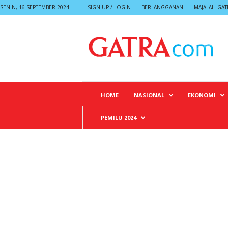
SENIN, 16 SEPTEMBER 2024
SIGN UP / LOGIN
BERLANGGANAN
MAJALAH GAT
G
A
T
R
A
HOME
NASIONAL
EKONOMI
PEMILU 2024