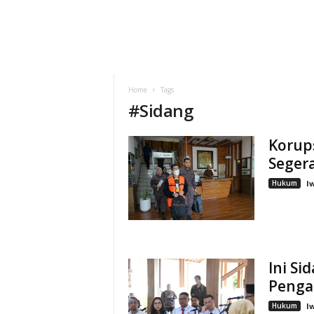
Home
Tags
#
Sidang
Korups
Seger
Hukum
I
Ini Si
Pengad
Hukum
I