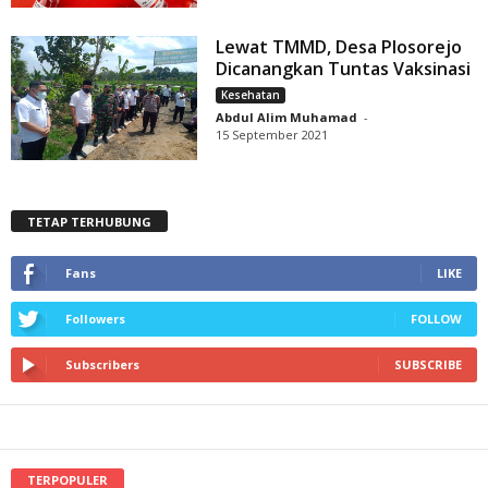
Lewat TMMD, Desa Plosorejo
Dicanangkan Tuntas Vaksinasi
Kesehatan
Abdul Alim Muhamad
-
15 September 2021
TETAP TERHUBUNG
Fans
LIKE
Followers
FOLLOW
Subscribers
SUBSCRIBE
TERPOPULER