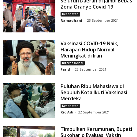
Seluruh Daerah di Jambi Bebas
Zona Oranye Covid-19
Kesehatan
Ramadhani
-
23 September 2021
Vaksinasi COVID-19 Naik,
Harapan Hidup Normal
Meningkat di Iran
Internasional
Farid
-
23 September 2021
Puluhan Ribu Mahasiswa di
Sepuluh Kota Ikuti Vaksinasi
Merdeka
Kesehatan
Rio Adi
-
22 September 2021
Timbulkan Kerumunan, Bupati
Sukoharjo Evaluasi Vaksin