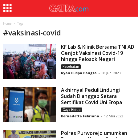
Home
Tags
#
vaksinasi-covid
KF Lab & Klinik Bersama TNI AD
Genjot Vaksinasi Covid-19
hingga Pelosok Negeri
Kesehatan
Ryan Puspa Bangsa
-
08 Juni 2023
Akhirnya! PeduliLindungi
Sudah Dianggap Setara
Sertifikat Covid Uni Eropa
Gaya Hidup
Bernadetta Febriana
-
12 Mei 2022
Polres Purworejo umumkan