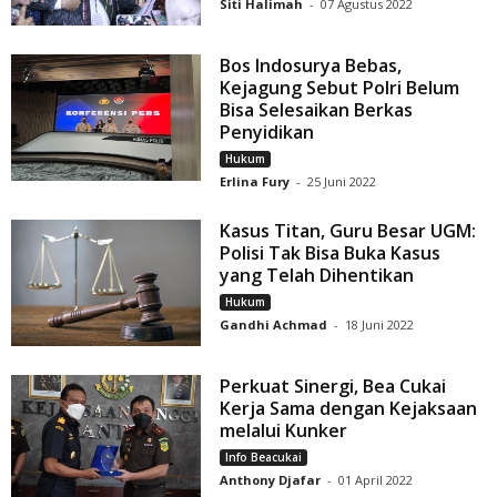
Siti Halimah
-
07 Agustus 2022
Bos Indosurya Bebas,
Kejagung Sebut Polri Belum
Bisa Selesaikan Berkas
Penyidikan
Hukum
Erlina Fury
-
25 Juni 2022
Kasus Titan, Guru Besar UGM:
Polisi Tak Bisa Buka Kasus
yang Telah Dihentikan
Hukum
Gandhi Achmad
-
18 Juni 2022
Perkuat Sinergi, Bea Cukai
Kerja Sama dengan Kejaksaan
melalui Kunker
Info Beacukai
Anthony Djafar
-
01 April 2022