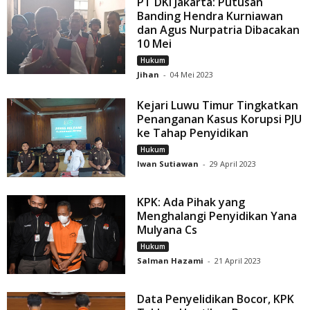
PT DKI Jakarta: Putusan
Banding Hendra Kurniawan
dan Agus Nurpatria Dibacakan
10 Mei
Hukum
Jihan
-
04 Mei 2023
Kejari Luwu Timur Tingkatkan
Penanganan Kasus Korupsi PJU
ke Tahap Penyidikan
Hukum
Iwan Sutiawan
-
29 April 2023
KPK: Ada Pihak yang
Menghalangi Penyidikan Yana
Mulyana Cs
Hukum
Salman Hazami
-
21 April 2023
Data Penyelidikan Bocor, KPK