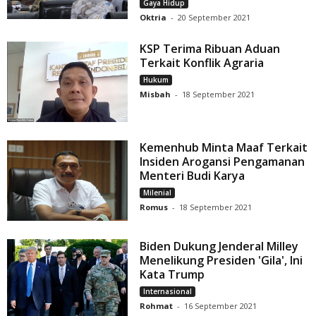
Gaya Hidup
Oktria
-
20 September 2021
KSP Terima Ribuan Aduan
Terkait Konflik Agraria
Hukum
Misbah
-
18 September 2021
Kemenhub Minta Maaf Terkait
Insiden Arogansi Pengamanan
Menteri Budi Karya
Milenial
Romus
-
18 September 2021
Biden Dukung Jenderal Milley
Menelikung Presiden 'Gila', Ini
Kata Trump
Internasional
Rohmat
-
16 September 2021