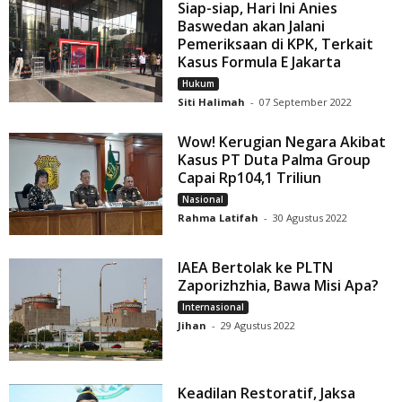
Siap-siap, Hari Ini Anies
Baswedan akan Jalani
Pemeriksaan di KPK, Terkait
Kasus Formula E Jakarta
Hukum
Siti Halimah
-
07 September 2022
Wow! Kerugian Negara Akibat
Kasus PT Duta Palma Group
Capai Rp104,1 Triliun
Nasional
Rahma Latifah
-
30 Agustus 2022
IAEA Bertolak ke PLTN
Zaporizhzhia, Bawa Misi Apa?
Internasional
Jihan
-
29 Agustus 2022
Keadilan Restoratif, Jaksa