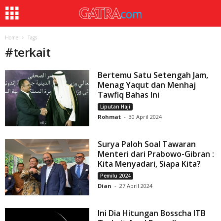
Home
Tags
#
terkait
Bertemu Satu Setengah Jam,
Menag Yaqut dan Menhaj
Tawfiq Bahas Ini
Liputan Haji
Rohmat
-
30 April 2024
Surya Paloh Soal Tawaran
Menteri dari Prabowo-Gibran :
Kita Menyadari, Siapa Kita?
Pemilu 2024
Dian
-
27 April 2024
Ini Dia Hitungan Bosscha ITB