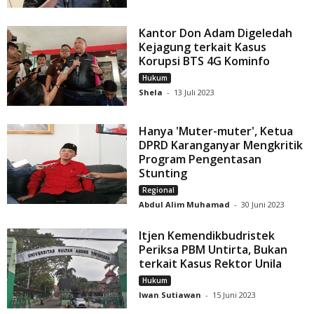
Kantor Don Adam Digeledah
Kejagung terkait Kasus
Korupsi BTS 4G Kominfo
Hukum
Shela
-
13 Juli 2023
Hanya 'Muter-muter', Ketua
DPRD Karanganyar Mengkritik
Program Pengentasan
Stunting
Regional
Abdul Alim Muhamad
-
30 Juni 2023
Itjen Kemendikbudristek
Periksa PBM Untirta, Bukan
terkait Kasus Rektor Unila
Hukum
Iwan Sutiawan
-
15 Juni 2023