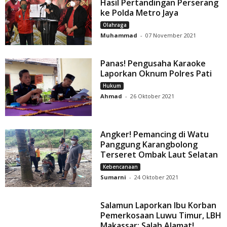
Hasil Pertandingan Perserang
ke Polda Metro Jaya
Olahraga
Muhammad
-
07 November 2021
Panas! Pengusaha Karaoke
Laporkan Oknum Polres Pati
Hukum
Ahmad
-
26 Oktober 2021
Angker! Pemancing di Watu
Panggung Karangbolong
Terseret Ombak Laut Selatan
Kebencanaan
Sumarni
-
24 Oktober 2021
Salamun Laporkan Ibu Korban
Pemerkosaan Luwu Timur, LBH
Makassar: Salah Alamat!