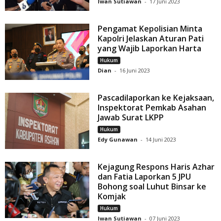
Iwan Sutiawan
-
17 Juni 2023
Pengamat Kepolisian Minta
Kapolri Jelaskan Aturan Pati
yang Wajib Laporkan Harta
Hukum
Dian
-
16 Juni 2023
Pascadilaporkan ke Kejaksaan,
Inspektorat Pemkab Asahan
Jawab Surat LKPP
Hukum
Edy Gunawan
-
14 Juni 2023
Kejagung Respons Haris Azhar
dan Fatia Laporkan 5 JPU
Bohong soal Luhut Binsar ke
Komjak
Hukum
Iwan Sutiawan
-
07 Juni 2023