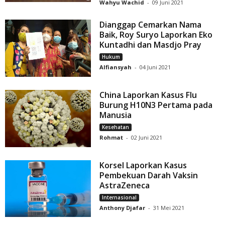
Wahyu Wachid
-
09 Juni 2021
Dianggap Cemarkan Nama
Baik, Roy Suryo Laporkan Eko
Kuntadhi dan Masdjo Pray
Hukum
Alfiansyah
-
04 Juni 2021
China Laporkan Kasus Flu
Burung H10N3 Pertama pada
Manusia
Kesehatan
Rohmat
-
02 Juni 2021
Korsel Laporkan Kasus
Pembekuan Darah Vaksin
AstraZeneca
Internasional
Anthony Djafar
-
31 Mei 2021