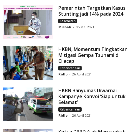
Pemerintah Targetkan Kasus
Stunting jadi 14% pada 2024
Kesehatan
Misbah
-
05 Mei 2021
HKBN, Momentum Tingkatkan
Mitigasi Gempa Tsunami di
Cilacap
Kebencanaan
Ridlo
-
26 April 2021
HKBN Banyumas Diwarnai
Kampanye Konvoi ‘Siap untuk
Selamat’
Kebencanaan
Ridlo
-
26 April 2021
Ketua DPRD Ajak Masyarakat