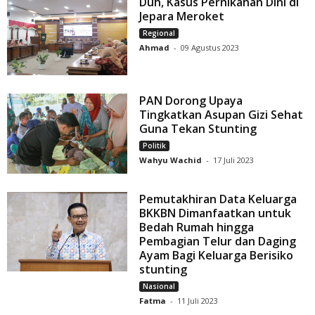
Duh, Kasus Pernikahan Dini di
Jepara Meroket
Regional
Ahmad
-
09 Agustus 2023
PAN Dorong Upaya
Tingkatkan Asupan Gizi Sehat
Guna Tekan Stunting
Politik
Wahyu Wachid
-
17 Juli 2023
Pemutakhiran Data Keluarga
BKKBN Dimanfaatkan untuk
Bedah Rumah hingga
Pembagian Telur dan Daging
Ayam Bagi Keluarga Berisiko
stunting
Nasional
Fatma
-
11 Juli 2023