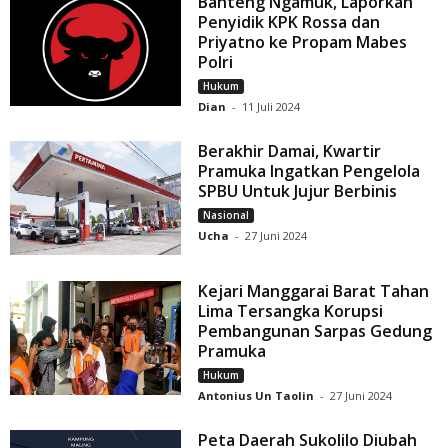
Banteng Ngamuk, Laporkan
Penyidik KPK Rossa dan
Priyatno ke Propam Mabes
Polri
Hukum
Dian
-
11 Juli 2024
Berakhir Damai, Kwartir
Pramuka Ingatkan Pengelola
SPBU Untuk Jujur Berbinis
Nasional
Ucha
-
27 Juni 2024
Kejari Manggarai Barat Tahan
Lima Tersangka Korupsi
Pembangunan Sarpas Gedung
Pramuka
Hukum
Antonius Un Taolin
-
27 Juni 2024
Peta Daerah Sukolilo Diubah