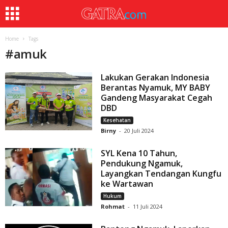
Home
Tags
#
amuk
Lakukan Gerakan Indonesia
Berantas Nyamuk, MY BABY
Gandeng Masyarakat Cegah
DBD
Kesehatan
Birny
-
20 Juli 2024
SYL Kena 10 Tahun,
Pendukung Ngamuk,
Layangkan Tendangan Kungfu
ke Wartawan
Hukum
Rohmat
-
11 Juli 2024