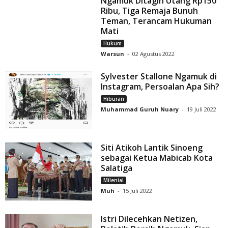
Ngamuk Ditagih Utang Rp150
Ribu, Tiga Remaja Bunuh
Teman, Terancam Hukuman
Mati
Hukum
Warsun
-
02 Agustus 2022
Sylvester Stallone Ngamuk di
Instagram, Persoalan Apa Sih?
Hiburan
Muhammad Guruh Nuary
-
19 Juli 2022
Siti Atikoh Lantik Sinoeng
sebagai Ketua Mabicab Kota
Salatiga
Milenial
Muh
-
15 Juli 2022
Istri Dilecehkan Netizen,