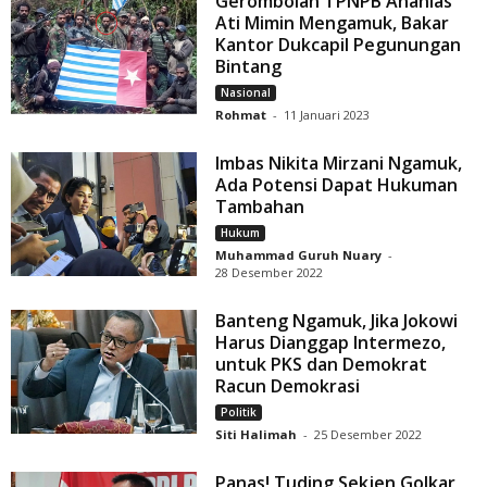
Gerombolan TPNPB Ananias
Ati Mimin Mengamuk, Bakar
Kantor Dukcapil Pegunungan
Bintang
Nasional
Rohmat
-
11 Januari 2023
Imbas Nikita Mirzani Ngamuk,
Ada Potensi Dapat Hukuman
Tambahan
Hukum
Muhammad Guruh Nuary
-
28 Desember 2022
Banteng Ngamuk, Jika Jokowi
Harus Dianggap Intermezo,
untuk PKS dan Demokrat
Racun Demokrasi
Politik
Siti Halimah
-
25 Desember 2022
Panas! Tuding Sekjen Golkar