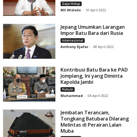
Gaya Hidup
MS Widodo
-
10 April 2022
Jepang Umumkan Larangan
Impor Batu Bara dari Rusia
Internasional
Anthony Djafar
-
08 April 2022
Kontribusi Batu Bara ke PAD
Jomplang, Ini yang Diminta
Kapolda Jambi
Hukum
Muhammad
-
04 April 2022
Jembatan Terancam,
Tongkang Batubara Dilarang
Melintas di Perairan Lalan
Muba