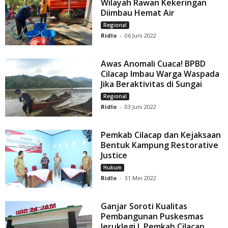
Wilayah Rawan Kekeringan
Diimbau Hemat Air
Regional
Ridlo
-
06 Juni 2022
Awas Anomali Cuaca! BPBD
Cilacap Imbau Warga Waspada
Jika Beraktivitas di Sungai
Regional
Ridlo
-
03 Juni 2022
Pemkab Cilacap dan Kejaksaan
Bentuk Kampung Restorative
Justice
Hukum
Ridlo
-
31 Mei 2022
Ganjar Soroti Kualitas
Pembangunan Puskesmas
Jeruklegi I, Pemkab Cilacap