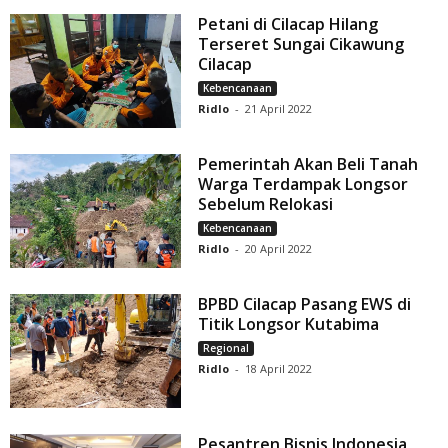
Petani di Cilacap Hilang
Terseret Sungai Cikawung
Cilacap
Kebencanaan
Ridlo
-
21 April 2022
Pemerintah Akan Beli Tanah
Warga Terdampak Longsor
Sebelum Relokasi
Kebencanaan
Ridlo
-
20 April 2022
BPBD Cilacap Pasang EWS di
Titik Longsor Kutabima
Regional
Ridlo
-
18 April 2022
Pesantren Bisnis Indonesia