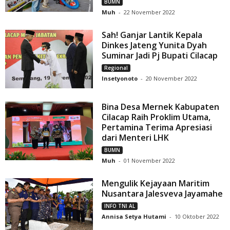
BUMN
Muh
-
22 November 2022
Sah! Ganjar Lantik Kepala
Dinkes Jateng Yunita Dyah
Suminar Jadi Pj Bupati Cilacap
Regional
Insetyonoto
-
20 November 2022
Bina Desa Mernek Kabupaten
Cilacap Raih Proklim Utama,
Pertamina Terima Apresiasi
dari Menteri LHK
BUMN
Muh
-
01 November 2022
Mengulik Kejayaan Maritim
Nusantara Jalesveva Jayamahe
INFO TNI AL
Annisa Setya Hutami
-
10 Oktober 2022