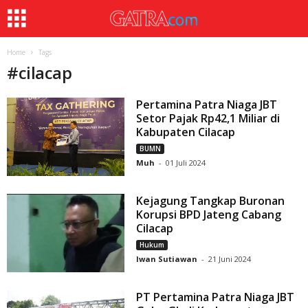
Home
Tags
#
cilacap
Pertamina Patra Niaga JBT
Setor Pajak Rp42,1 Miliar di
Kabupaten Cilacap
BUMN
Muh
-
01 Juli 2024
Kejagung Tangkap Buronan
Korupsi BPD Jateng Cabang
Cilacap
Hukum
Iwan Sutiawan
-
21 Juni 2024
PT Pertamina Patra Niaga JBT