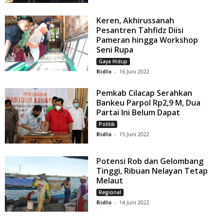
Keren, Akhirussanah
Pesantren Tahfidz Diisi
Pameran hingga Workshop
Seni Rupa
Gaya Hidup
Ridlo
-
16 Juni 2022
Pemkab Cilacap Serahkan
Bankeu Parpol Rp2,9 M, Dua
Partai Ini Belum Dapat
Politik
Ridlo
-
15 Juni 2022
Potensi Rob dan Gelombang
Tinggi, Ribuan Nelayan Tetap
Melaut
Regional
Ridlo
-
14 Juni 2022