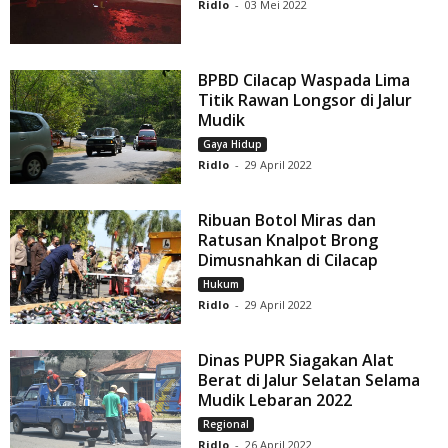
Ridlo
-
03 Mei 2022
BPBD Cilacap Waspada Lima
Titik Rawan Longsor di Jalur
Mudik
Gaya Hidup
Ridlo
-
29 April 2022
Ribuan Botol Miras dan
Ratusan Knalpot Brong
Dimusnahkan di Cilacap
Hukum
Ridlo
-
29 April 2022
Dinas PUPR Siagakan Alat
Berat di Jalur Selatan Selama
Mudik Lebaran 2022
Regional
Ridlo
-
26 April 2022