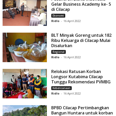
Gelar Business Academy ke- 5
di Cilacap
Ekonomi
Ridlo
-
16 April 2022
BLT Minyak Goreng untuk 182
Ribu Keluarga di Cilacap Mulai
Disalurkan
Regional
Ridlo
-
16 April 2022
Relokasi Ratusan Korban
Longsor Kutabima Cilacap
Tunggu Rekomendasi PVMBG
Kebencanaan
Ridlo
-
16 April 2022
BPBD Cilacap Pertimbangkan
Bangun Huntara untuk korban