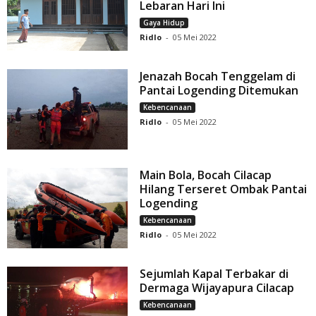
Lebaran Hari Ini
Gaya Hidup
Ridlo
-
05 Mei 2022
Jenazah Bocah Tenggelam di
Pantai Logending Ditemukan
Kebencanaan
Ridlo
-
05 Mei 2022
Main Bola, Bocah Cilacap
Hilang Terseret Ombak Pantai
Logending
Kebencanaan
Ridlo
-
05 Mei 2022
Sejumlah Kapal Terbakar di
Dermaga Wijayapura Cilacap
Kebencanaan