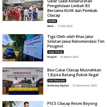
Gelar Gladi Kedaruratan
Pengelolaan Limbah B3
Bersama KLHK dan Pemkab
Cilacap
BUMN
Muh
-
17 Mei 2024
Tiga Oleh-oleh Khas Jalur
Selatan Jawa Rekomendasi Tim
Peugeot
Gaya Hidup
Rosyid
-
20 Maret 2024
Bea Cukai Cilacap Musnahkan
1,8 Juta Batang Rokok Ilegal
Info Beacukai
Anthony Djafar
-
01 November 2023
PSCS Cilacap Resmi Boyong