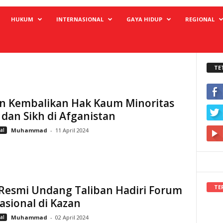
HUKUM
INTERNASIONAL
GAYA HIDUP
REGIONAL
TE
an Kembalikan Hak Kaum Minoritas
dan Sikh di Afganistan
al
Muhammad
-
11 April 2024
TE
 Resmi Undang Taliban Hadiri Forum
asional di Kazan
al
Muhammad
-
02 April 2024