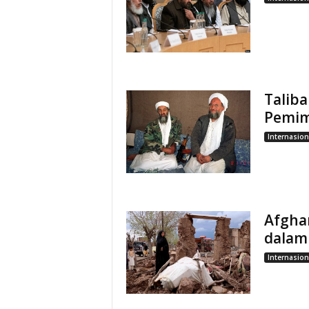
Talib
Pemim
Internasion
Afgha
dalam
Internasion