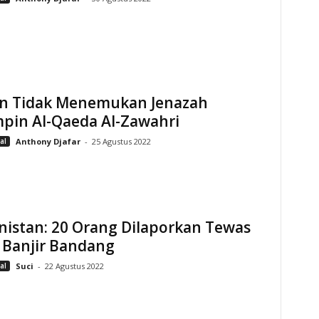
an Tidak Menemukan Jenazah
pin Al-Qaeda Al-Zawahri
al
Anthony Djafar
-
25 Agustus 2022
nistan: 20 Orang Dilaporkan Tewas
 Banjir Bandang
al
Suci
-
22 Agustus 2022