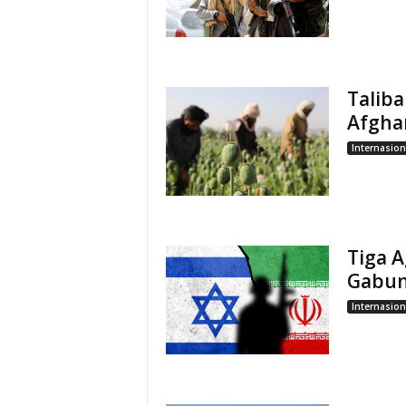
Talib
Afgha
Internasion
Tiga A
Gabun
Internasion