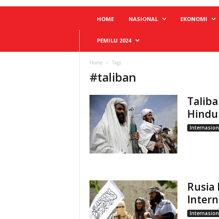
HOME
NASIONAL
EKONOMI
PEMILU 2024
Home
Tags
#
taliban
Talib
Hindu 
Internasion
Rusia
Intern
Internasion