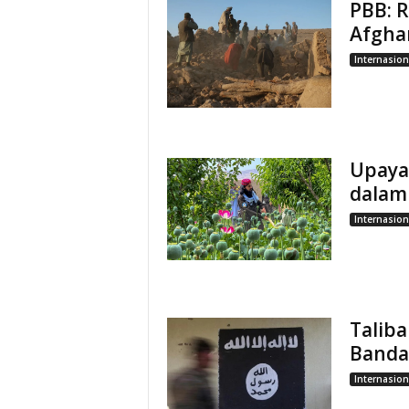
PBB: 
Afgha
Internasion
Upaya
dalam
Internasion
Taliba
Banda
Internasion