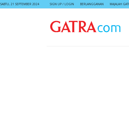
SABTU, 21 SEPTEMBER 2024
SIGN UP / LOGIN
BERLANGGANAN
MAJALAH GAT
G
A
T
R
A