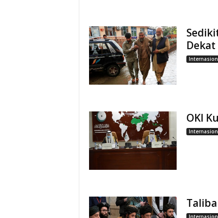
Sedik
Dekat 
Internasion
OKI Ku
Internasion
Taliba
Internasion