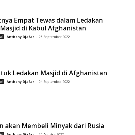
itnya Empat Tewas dalam Ledakan
Masjid di Kabul Afghanistan
al
Anthony Djafar
-
23 September 2022
tuk Ledakan Masjid di Afghanistan
al
Anthony Djafar
-
04 September 2022
n akan Membeli Minyak dari Rusia
al
Anthony Djafar
-
30 Agustus 2022