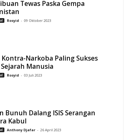
Ribuan Tewas Paska Gempa
nistan
al
Rosyid
-
09 Oktober 2023
 Kontra-Narkoba Paling Sukses
 Sejarah Manusia
al
Rosyid
-
03 Juli 2023
n Bunuh Dalang ISIS Serangan
ra Kabul
al
Anthony Djafar
-
26 April 2023