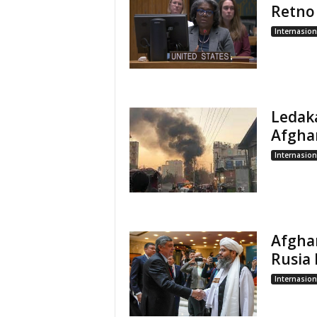
Retno 
Internasion
Ledak
Afgha
Internasion
Afgha
Rusia
Internasion