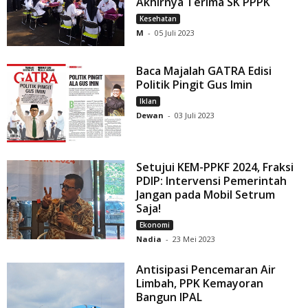
Akhirnya Terima SK PPPK
Kesehatan
M
-
05 Juli 2023
Baca Majalah GATRA Edisi
Politik Pingit Gus Imin
Iklan
Dewan
-
03 Juli 2023
Setujui KEM-PPKF 2024, Fraksi
PDIP: Intervensi Pemerintah
Jangan pada Mobil Setrum
Saja!
Ekonomi
Nadia
-
23 Mei 2023
Antisipasi Pencemaran Air
Limbah, PPK Kemayoran
Bangun IPAL