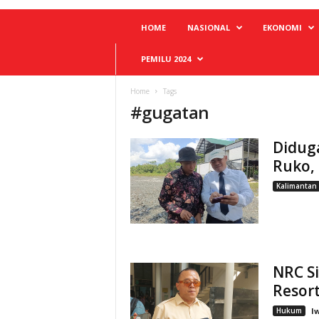
HOME
NASIONAL
EKONOMI
PEMILU 2024
Home
Tags
#
gugatan
Didug
Ruko, 
Kalimantan
NRC S
Resort
Hukum
I