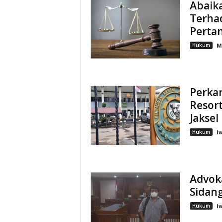
Abaik
Terha
Pertan
Hukum
M
Perka
Resort
Jaksel
Hukum
I
Advok
Sidan
Hukum
I