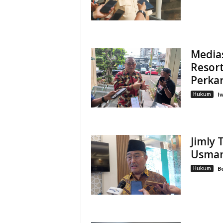
Media
Resort
Perka
Hukum
I
Jimly
Usman
Hukum
B