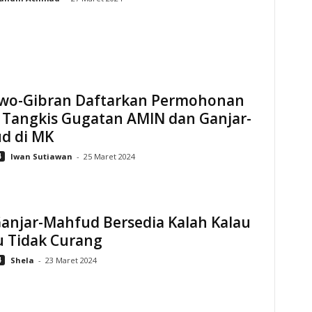
wo-Gibran Daftarkan Permohonan
 Tangkis Gugatan AMIN dan Ganjar-
d di MK
4
Iwan Sutiawan
-
25 Maret 2024
anjar-Mahfud Bersedia Kalah Kalau
u Tidak Curang
4
Shela
-
23 Maret 2024