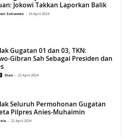
an: Jokowi Takkan Laporkan Balik
wan Sutiawan
-
26 April 2024
ak Gugatan 01 dan 03, TKN:
wo-Gibran Sah Sebagai Presiden dan
s
4
Dian
-
22 April 2024
lak Seluruh Permohonan Gugatan
eta Pilpres Anies-Muhaimin
hela
-
22 April 2024