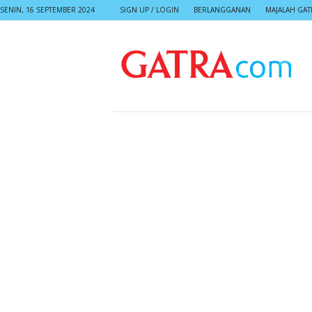
SENIN, 16 SEPTEMBER 2024
SIGN UP / LOGIN
BERLANGGANAN
MAJALAH GAT
G
A
T
R
A