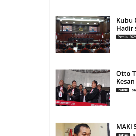
Kubu 
Hadir 
Pemilu 202
Otto 
Kesan
Politik
S
MAKI S
Hukum
G