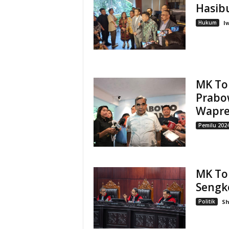
Hasibu
Hukum
I
MK Tol
Prabo
Wapre
Pemilu 202
MK To
Sengk
Politik
S