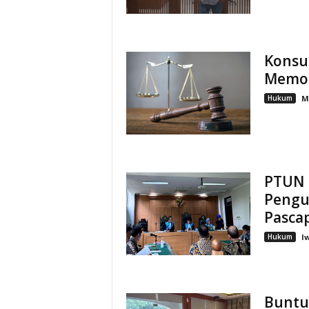
Konsu
Memori
Hukum
M
PTUN 
Pengu
Pasca
Hukum
I
Buntut