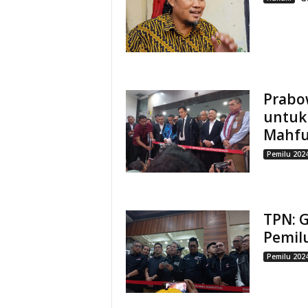
Prabo
untuk
Mahfu
Pemilu 202
TPN: G
Pemil
Pemilu 202