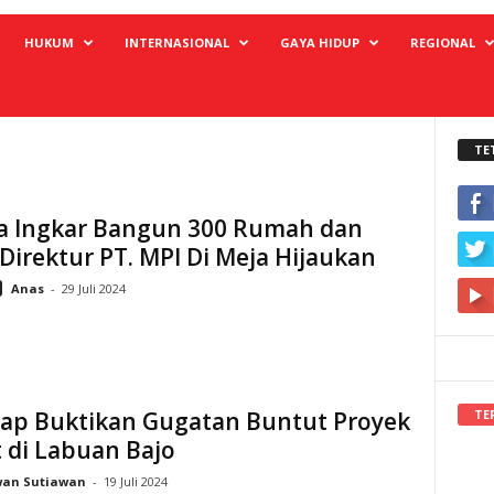
HUKUM
INTERNASIONAL
GAYA HIDUP
REGIONAL
TE
a Ingkar Bangun 300 Rumah dan
Direktur PT. MPI Di Meja Hijaukan
Anas
-
29 Juli 2024
TE
iap Buktikan Gugatan Buntut Proyek
 di Labuan Bajo
wan Sutiawan
-
19 Juli 2024